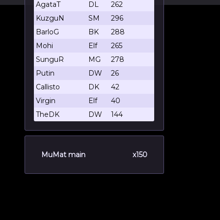
AgataT
DL
262
KuzguN
SM
296
BarloG
BK
288
Mohi
Elf
265
SunguR
MG
278
Putin
DW
26
Callisto
DK
42
Virgin
Elf
40
TheDK
DW
144
MuMat main
x150