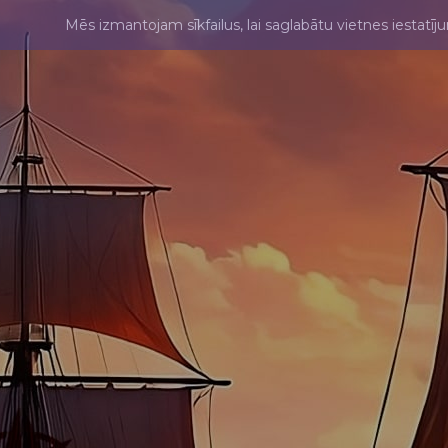
Mēs izmantojam sīkfailus, lai saglabātu vietnes iestatīj