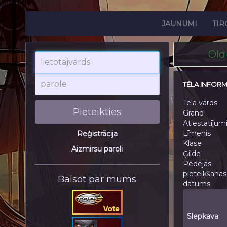
JAUNUMI
TIR
Old
lietotājvārds
parole
TĒLA INFORM
Tēla vārds
Pieteikties
Grand
Atiestatījum
Līmenis
Reģistrācija
Klase
Aizmirsu paroli
Ģilde
Pēdējās
pieteikšanās
Balsot par mums
datums
Slepkava