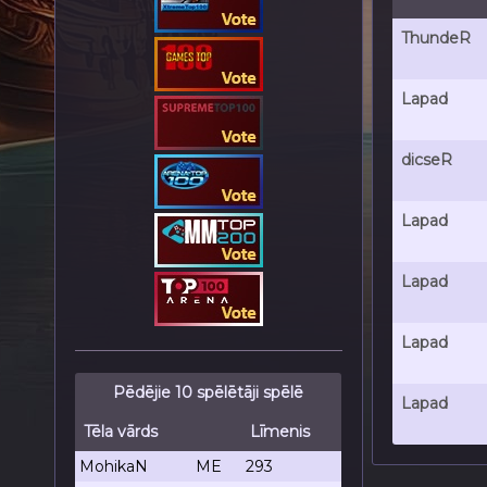
ThundeR
Lapad
dicseR
Lapad
Lapad
Lapad
Pēdējie 10 spēlētāji spēlē
Lapad
Tēla vārds
Līmenis
MohikaN
ME
293