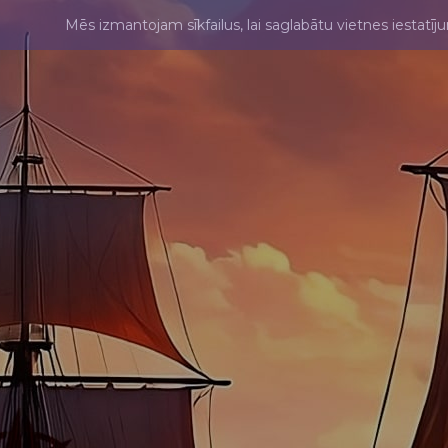
Mēs izmantojam sīkfailus, lai saglabātu vietnes iestatīj