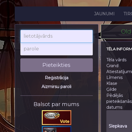
JAUNUMI
TIR
Old
lietotājvārds
parole
TĒLA INFOR
Tēla vārds
Pieteikties
Grand
Atiestatījum
Līmenis
Reģistrācija
Klase
Aizmirsu paroli
Ģilde
Pēdējās
pieteikšanās
Balsot par mums
datums
Slepkava