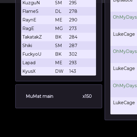
Dipsauce
KuzguN
SM
295
FlameS
DL
278
OhMyDays
RaynE
ME
290
RagE
MG
273
LukeCage
TakatakZ
BK
284
Shiki
SM
287
OhMyDays
FuckyoU
BK
302
Lapad
ME
293
LukeCage
KyusX
DW
143
OhMyDays
MuMat main
x150
LukeCage