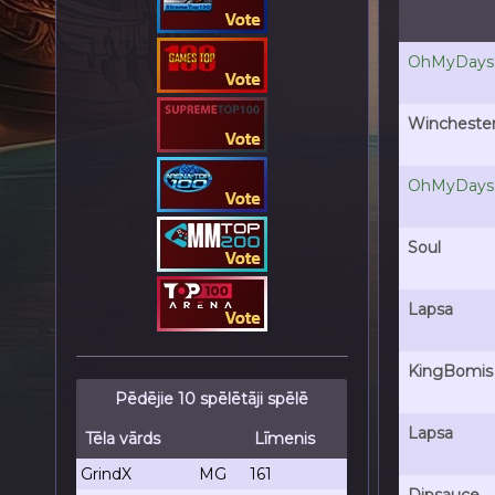
OhMyDays
Wincheste
OhMyDays
Soul
Lapsa
KingBomis
Pēdējie 10 spēlētāji spēlē
Lapsa
Tēla vārds
Līmenis
GrindX
MG
161