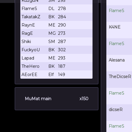
KuzguN
SM
295
FlameS
DL
278
FlameS
TakatakZ
BK
284
RaynE
ME
290
K4NE
RagE
MG
273
Shiki
SM
287
FlameS
FuckyoU
BK
302
Lapad
ME
293
Alesana
TheHero
BK
187
AEorEE
Elf
149
TheDicseR
FlameS
MuMat main
x150
dicseR
FlameS