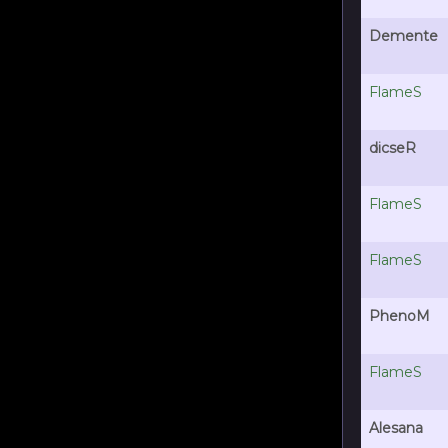
Demente
FlameS
dicseR
FlameS
FlameS
PhenoM
FlameS
Alesana