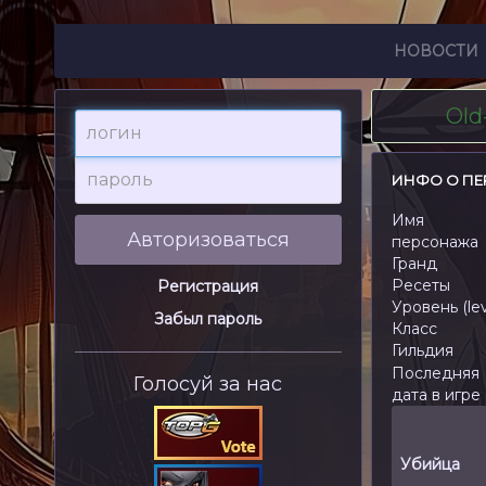
НОВОСТИ
Old
логин
пароль
ИНФО О ПЕ
Имя
Авторизоваться
персонажа
Гранд
Ресеты
Регистрация
Уровень (lev
Забыл пароль
Класс
Гильдия
Последняя
Голосуй за нас
дата в игре
Убийца