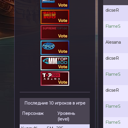
dicseR
FlameS
Alesana
dicseR
FlameS
dicseR
Последние 10 игроков в игре
FlameS
Персонаж
Уровень
(level)
FlameS