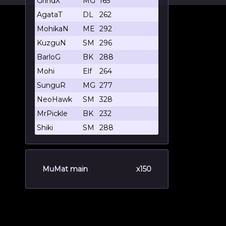
GrindX
MG
165
AgataT
DL
262
MohikaN
ME
292
KuzguN
SM
296
BarloG
BK
288
Mohi
Elf
264
SunguR
MG
277
NeoHawk
SM
328
MrPickle
BK
232
Shiki
SM
288
MuMat main
x150