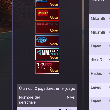
Asesino
MilUmfli
MilUmfli
Lapad
dicseR
Hades
Lapad
Últimos 10 jugadores en el juego
Nombre del
Nivel
Lapad
personaje