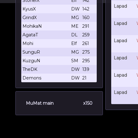
StonerX
Elf
142
Lapad
KyusX
DW
142
GrindX
MG
160
Lapad
MohikaN
ME
291
AgataT
DL
259
Lapad
Mohi
Elf
261
SunguR
MG
275
Lapad
KuzguN
SM
295
TheDK
DW
139
Lapad
Demons
DW
21
Lapad
MuMat main
x150