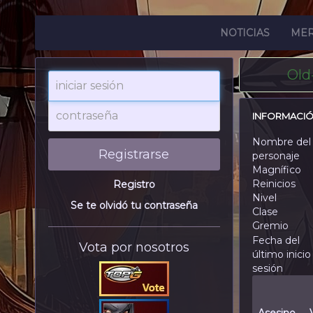
NOTICIAS
ME
Old
iniciar
sesión
contraseña
INFORMACIÓ
Nombre del
Registrarse
personaje
Magnífico
Reinicios
Registro
Nivel
Se te olvidó tu contraseña
Clase
Gremio
Fecha del
Vota por nosotros
último inicio
sesión